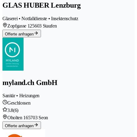
GLAS HUBER Lenzburg
Glaserei • Notfalldienste • Insektenschutz
Zopfgasse 12
5603 Staufen
Offerte anfragen
myland.ch GmbH
Sanitär • Heizungen
Geschlossen
3.8
(6)
Oholten 16
5703 Seon
Offerte anfragen