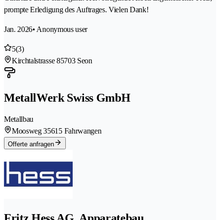
prompte Erledigung des Auftrages. Vielen Dank!
Jan. 2026
• Anonymous user
5
(3)
Kirchtalstrasse 8
5703 Seon
MetallWerk Swiss GmbH
Metallbau
Moosweg 3
5615 Fahrwangen
Offerte anfragen
Fritz Hess AG, Apparatebau