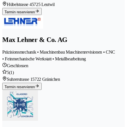
Hübelstrasse 4
5725 Leutwil
Termin reservieren
Max Lehner & Co. AG
Präzisionsmechanik • Maschinenbau Maschinenrevisionen • CNC
• Feinmechanische Werkstatt • Metallbearbeitung
Geschlossen
5
(1)
Suhrerstrasse 1
5722 Gränichen
Termin reservieren