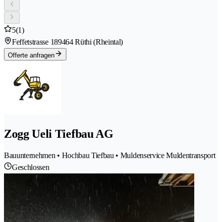
5
(1)
Feffetstrasse 18
9464 Rüthi (Rheintal)
Offerte anfragen
Zogg Ueli Tiefbau AG
Bauunternehmen • Hochbau Tiefbau • Muldenservice Muldentransport
Geschlossen