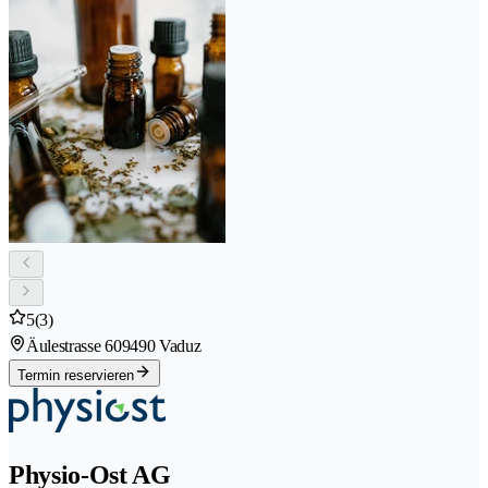
5
(3)
Äulestrasse 60
9490 Vaduz
Termin reservieren
Physio-Ost AG