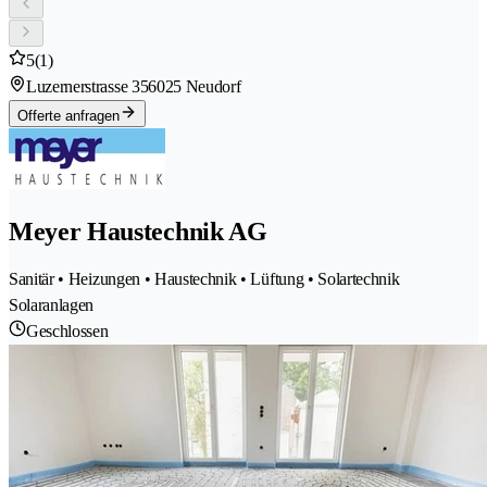
5
(1)
Luzernerstrasse 35
6025 Neudorf
Offerte anfragen
Meyer Haustechnik AG
Sanitär • Heizungen • Haustechnik • Lüftung • Solartechnik
Solaranlagen
Geschlossen