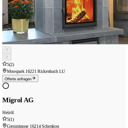
5
(2)
Moospark 1
6221 Rickenbach LU
Offerte anfragen
Migrol AG
Heizöl
5
(1)
Grenzstrasse 1
6214 Schenkon