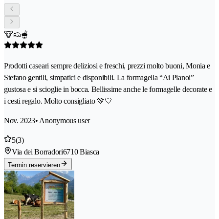
🐮🧀🫕
Prodotti caseari sempre deliziosi e freschi, prezzi molto buoni, Monia e
Stefano gentili, simpatici e disponibili. La formagella “Ai Pianoi”
gustosa e si scioglie in bocca. Bellissime anche le formagelle decorate e
i cesti regalo. Molto consigliato 💚🤍
Nov. 2023
• Anonymous user
5
(3)
Via dei Borradori
6710 Biasca
Termin reservieren