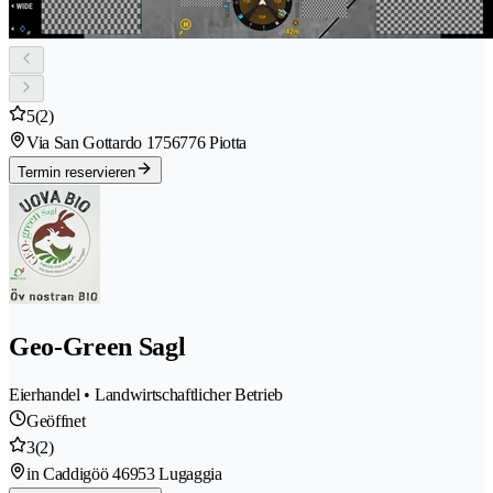
5
(2)
Via San Gottardo 175
6776 Piotta
Termin reservieren
Geo-Green Sagl
Eierhandel • Landwirtschaftlicher Betrieb
Geöffnet
3
(2)
in Caddigöö 4
6953 Lugaggia