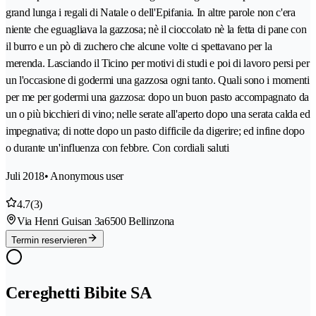
grand lunga i regali di Natale o dell'Epifania. In altre parole non c'era
niente che eguagliava la gazzosa; nè il cioccolato nè la fetta di pane con
il burro e un pò di zuchero che alcune volte ci spettavano per la
merenda. Lasciando il Ticino per motivi di studi e poi di lavoro persi per
un l'occasione di godermi una gazzosa ogni tanto. Quali sono i momenti
per me per godermi una gazzosa: dopo un buon pasto accompagnato da
un o più bicchieri di vino; nelle serate all'aperto dopo una serata calda ed
impegnativa; di notte dopo un pasto difficile da digerire; ed infine dopo
o durante un'influenza con febbre. Con cordiali saluti
Juli 2018
• Anonymous user
4.7
(3)
Via Henri Guisan 3a
6500 Bellinzona
Termin reservieren
Cereghetti Bibite SA