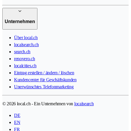
Unternehmen
Über local.ch
localsearch.ch
search.ch
renovero.ch
localcities.ch
Eintrag erstellen / ändern / löschen
Kundencenter für Geschäftskunden
Unerwünschtes Telefonmarketing
© 2026 local.ch - Ein Unternehmen von
localsearch
DE
EN
FR