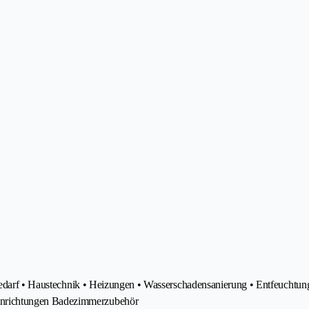
rbedarf • Haustechnik • Heizungen • Wasserschadensanierung • Entfeuchtung
inrichtungen Badezimmerzubehör