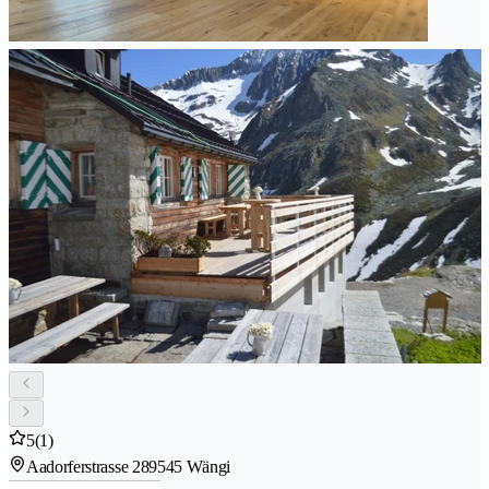
5
(1)
Aadorferstrasse 28
9545 Wängi