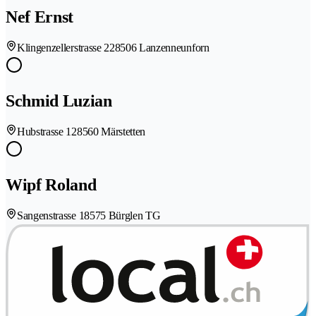
Nef Ernst
Klingenzellerstrasse 22
8506 Lanzenneunforn
Schmid Luzian
Hubstrasse 12
8560 Märstetten
Wipf Roland
Sangenstrasse 1
8575 Bürglen TG