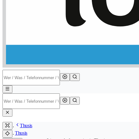
Thusis
Thusis