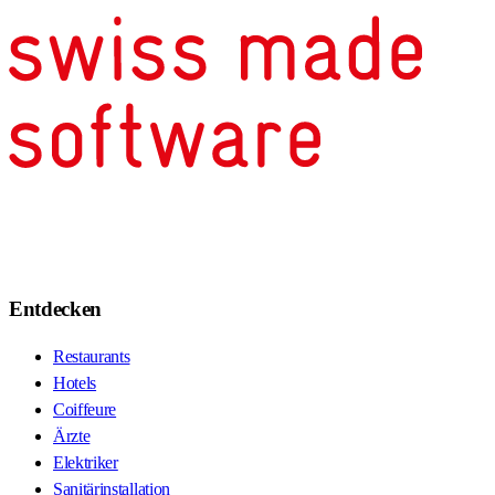
Entdecken
Restaurants
Hotels
Coiffeure
Ärzte
Elektriker
Sanitärinstallation