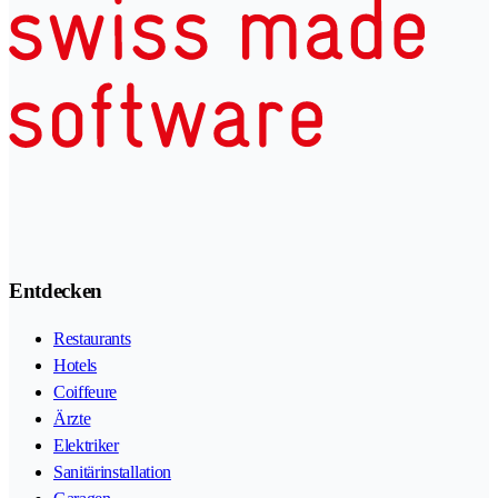
Entdecken
Restaurants
Hotels
Coiffeure
Ärzte
Elektriker
Sanitärinstallation