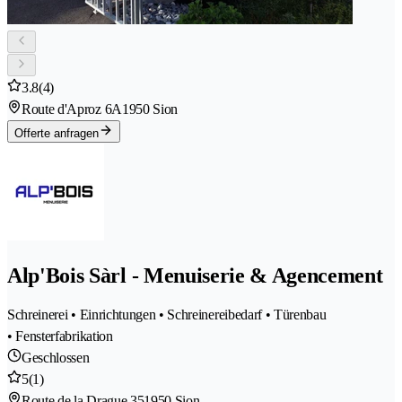
3.8
(4)
Route d'Aproz 6A
1950 Sion
Offerte anfragen
Alp'Bois Sàrl - Menuiserie & Agencement
Schreinerei • Einrichtungen • Schreinereibedarf • Türenbau
• Fensterfabrikation
Geschlossen
5
(1)
Route de la Drague 35
1950 Sion