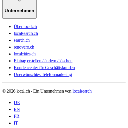
Unternehmen
Über local.ch
localsearch.ch
search.ch
renovero.ch
localcities.ch
Eintrag erstellen / ändern / löschen
Kundencenter für Geschäftskunden
Unerwünschtes Telefonmarketing
© 2026 local.ch - Ein Unternehmen von
localsearch
DE
EN
FR
IT