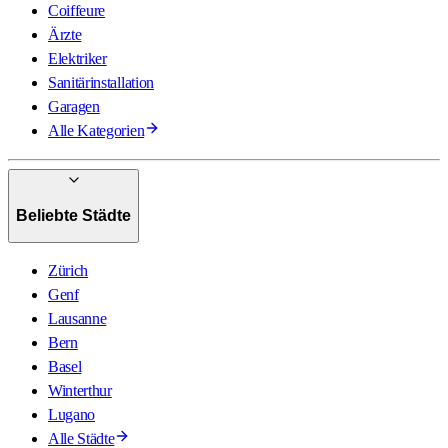
Coiffeure
Ärzte
Elektriker
Sanitärinstallation
Garagen
Alle Kategorien
Beliebte Städte
Zürich
Genf
Lausanne
Bern
Basel
Winterthur
Lugano
Alle Städte