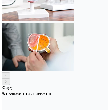
4
(2)
Höfligasse 11
6460 Altdorf UR