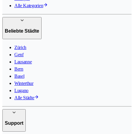
Alle Kategorien
Beliebte Städte
Zürich
Genf
Lausanne
Bern
Basel
Winterthur
Lugano
Alle Städte
Support