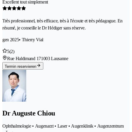
Excellent tout simplement
Très professionnel, très efficace, très à l'écoute et très pédagogue. En
résumé, je conseille le Dr Hédiger sans réserve.
gen 2025
• Thierry Vial
5
(2)
Rue Haldimand 17
1003 Lausanne
Termin reservieren
Dr Auguste Chiou
Ophthalmologie • Augenarzt • Laser • Augenklinik • Augenzentrum