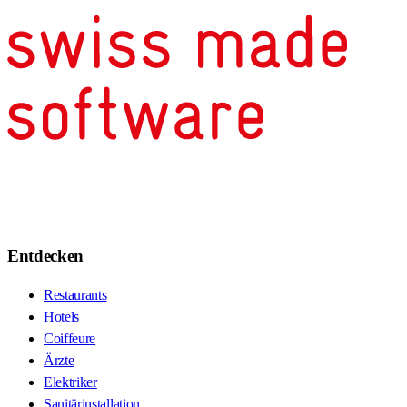
Entdecken
Restaurants
Hotels
Coiffeure
Ärzte
Elektriker
Sanitärinstallation