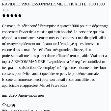
RAPIDITE, PROFESSIONNALISME, EFFICACITE. TOUT AU
TOP
Ce matin, j'ai téléphoné à l'entreprise Aquatech3000 pour un dépannage
concernant l'évier de la cuisine qui était bouché. La personne qui m'a
répondu a écouté attentivement mes explications et m'a dit qu'elle allait
m'envoyer rapidement un dépanneur. L'employé qui est intervenu
encore dans la matinée a été d'une très grande politesse, d'un
professionnalisme hors pair et d'une efficacité remarquable. Vraiment au
top et A RECOMMANDER. Le problème a été réglé et contrôlé à ma
très grande satisfaction. Cet employé m'a également donné de très bons
conseils pour éviter, autant que faire se peut, le problème constaté.
Encore un immense merci pour son travail et son amabilité très
appréciable et appréciée. Marcel Favre Riaz
mar 2026
• Anonymous user
4.8
(9)