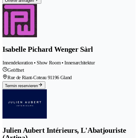
Offerte anfragen
Isabelle Pichard Wenger Sàrl
Innendekoration • Show Room • Innenarchitektur
Geöffnet
Rue de Riant-Coteau 9
1196 Gland
Termin reservieren
Julien Aubert Intérieurs, L'Abatjouriste
(Artina)