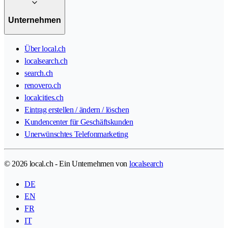
Unternehmen
Über local.ch
localsearch.ch
search.ch
renovero.ch
localcities.ch
Eintrag erstellen / ändern / löschen
Kundencenter für Geschäftskunden
Unerwünschtes Telefonmarketing
© 2026 local.ch - Ein Unternehmen von
localsearch
DE
EN
FR
IT