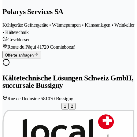
Polarys Services SA
Kühlgeräte Gefriergeräte • Wärmepumpen • Klimaanlagen • Weinkeller
• Kältetechnik
Geschlossen
Route du Pâqui 4
1720 Corminboeuf
Offerte anfragen
Kältetechnische Lösungen Schweiz GmbH,
succursale Bussigny
Rue de l'Industrie 58
1030 Bussigny
1
2