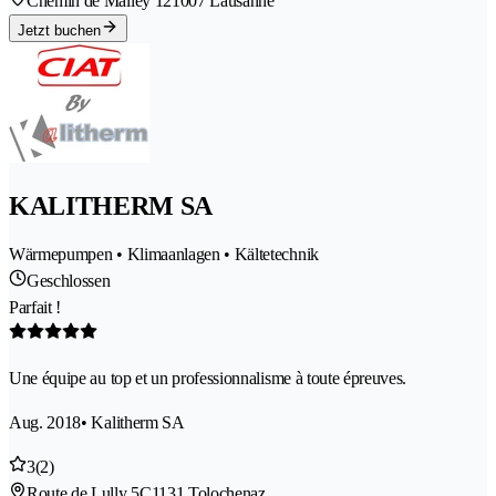
Chemin de Malley 12
1007 Lausanne
Jetzt buchen
KALITHERM SA
Wärmepumpen • Klimaanlagen • Kältetechnik
Geschlossen
Parfait !
Une équipe au top et un professionnalisme à toute épreuves.
Aug. 2018
• Kalitherm SA
3
(2)
Route de Lully 5C
1131 Tolochenaz