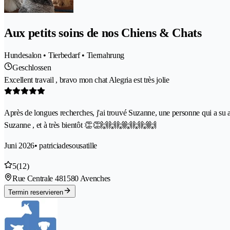
Aux petits soins de nos Chiens & Chats
Hundesalon • Tierbedarf • Tiernahrung
Geschlossen
Excellent travail , bravo mon chat Alegria est très jolie
Après de longues recherches, j'ai trouvé Suzanne, une personne qui a su apa
Suzanne , et à très bientôt 👏👏🙌🙌🙌🙌🙌🙌🙌
Juni 2026
• patriciadesousatille
5
(12)
Rue Centrale 48
1580 Avenches
Termin reservieren