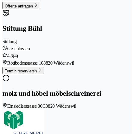
Offerte anfragen
Stiftung Bühl
Stiftung
Geschlossen
4.8
(4)
Rötibodenstrasse 10
8820 Wädenswil
Termin reservieren
molz und höbel möbelschreinerei
Einsiedlerstrasse 30C
8820 Wädenswil