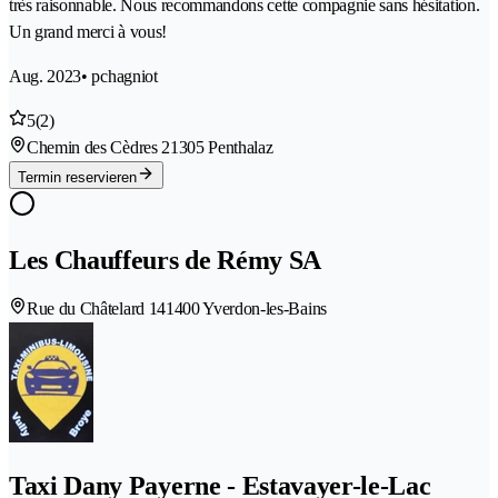
très raisonnable. Nous recommandons cette compagnie sans hésitation.
Un grand merci à vous!
Aug. 2023
• pchagniot
5
(2)
Chemin des Cèdres 2
1305 Penthalaz
Termin reservieren
Les Chauffeurs de Rémy SA
Rue du Châtelard 14
1400 Yverdon-les-Bains
Taxi Dany Payerne - Estavayer-le-Lac