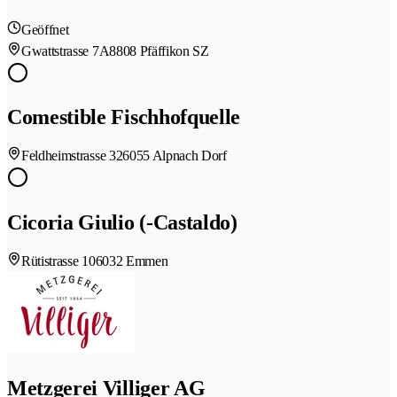
Geöffnet
Gwattstrasse 7A
8808 Pfäffikon SZ
Comestible Fischhofquelle
Feldheimstrasse 32
6055 Alpnach Dorf
Cicoria Giulio (-Castaldo)
Rütistrasse 10
6032 Emmen
Metzgerei Villiger AG