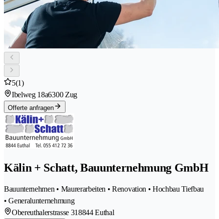
5
(1)
Ibelweg 18a
6300 Zug
Offerte anfragen
Kälin + Schatt, Bauunternehmung GmbH
Bauunternehmen • Maurerarbeiten • Renovation • Hochbau Tiefbau
• Generalunternehmung
Obereuthalerstrasse 31
8844 Euthal