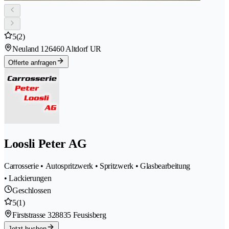
5
(2)
Neuland 12
6460 Altdorf UR
Offerte anfragen
Loosli Peter AG
Carrosserie • Autospritzwerk • Spritzwerk • Glasbearbeitung
• Lackierungen
Geschlossen
5
(1)
Firststrasse 32
8835 Feusisberg
Jetzt buchen