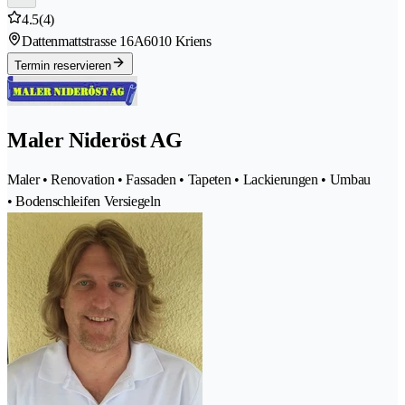
4.5
(4)
Dattenmattstrasse 16A
6010 Kriens
Termin reservieren
Maler Nideröst AG
Maler • Renovation • Fassaden • Tapeten • Lackierungen • Umbau
• Bodenschleifen Versiegeln