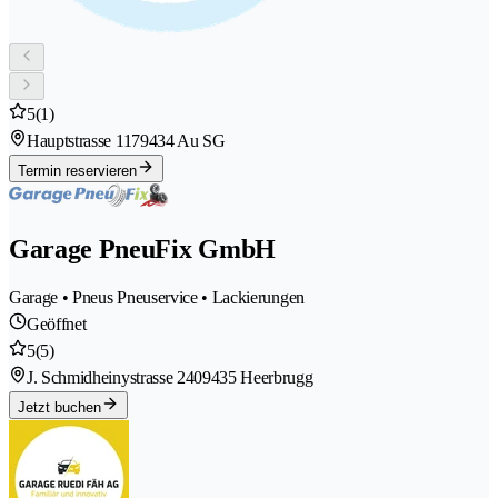
5
(1)
Hauptstrasse 117
9434 Au SG
Termin reservieren
Garage PneuFix GmbH
Garage • Pneus Pneuservice • Lackierungen
Geöffnet
5
(5)
J. Schmidheinystrasse 240
9435 Heerbrugg
Jetzt buchen