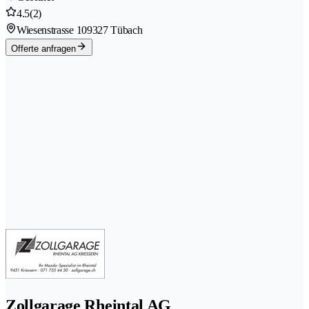
4.5
(2)
Wiesenstrasse 10
9327 Tübach
Offerte anfragen
Zollgarage Rheintal AG