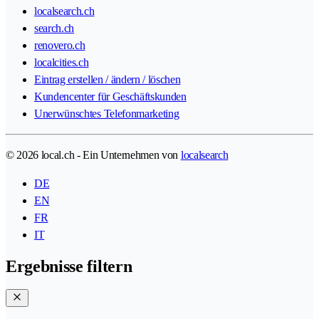
localsearch.ch
search.ch
renovero.ch
localcities.ch
Eintrag erstellen / ändern / löschen
Kundencenter für Geschäftskunden
Unerwünschtes Telefonmarketing
© 2026 local.ch - Ein Unternehmen von
localsearch
DE
EN
FR
IT
Ergebnisse filtern