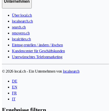
Unternehmen
Über local.ch
localsearch.ch
search.ch
renovero.ch
localcities.ch
Eintrag erstellen / ändern / löschen
Kundencenter für Geschäftskunden
Unerwünschtes Telefonmarketing
© 2026 local.ch - Ein Unternehmen von
localsearch
DE
EN
FR
IT
Ergebnisse filtern