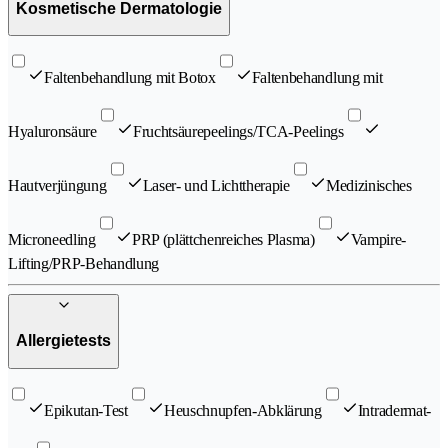
Kosmetische Dermatologie
Faltenbehandlung mit Botox
Faltenbehandlung mit
Hyaluronsäure
Fruchtsäurepeelings/TCA-Peelings
Hautverjüngung
Laser- und Lichttherapie
Medizinisches
Microneedling
PRP (plättchenreiches Plasma)
Vampire-
Lifting/PRP-Behandlung
Allergietests
Epikutan-Test
Heuschnupfen-Abklärung
Intradermat-