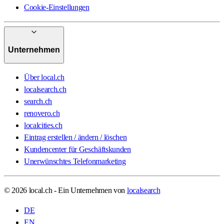
Cookie-Einstellungen
Unternehmen
Über local.ch
localsearch.ch
search.ch
renovero.ch
localcities.ch
Eintrag erstellen / ändern / löschen
Kundencenter für Geschäftskunden
Unerwünschtes Telefonmarketing
© 2026 local.ch - Ein Unternehmen von
localsearch
DE
EN