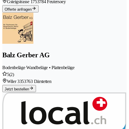
Gsteigstrasse 175
3784 Feutersoey
Offerte anfragen
Balz Gerber AG
Bodenbeläge Wandbeläge • Plattenbeläge
5
(2)
Wiler 335
3763 Därstetten
Jetzt bestellen