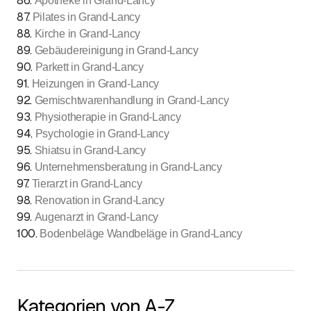
86
.
Apotheke in Grand-Lancy
87
.
Pilates in Grand-Lancy
88
.
Kirche in Grand-Lancy
89
.
Gebäudereinigung in Grand-Lancy
90
.
Parkett in Grand-Lancy
91
.
Heizungen in Grand-Lancy
92
.
Gemischtwarenhandlung in Grand-Lancy
93
.
Physiotherapie in Grand-Lancy
94
.
Psychologie in Grand-Lancy
95
.
Shiatsu in Grand-Lancy
96
.
Unternehmensberatung in Grand-Lancy
97
.
Tierarzt in Grand-Lancy
98
.
Renovation in Grand-Lancy
99
.
Augenarzt in Grand-Lancy
100
.
Bodenbeläge Wandbeläge in Grand-Lancy
Kategorien von A-Z