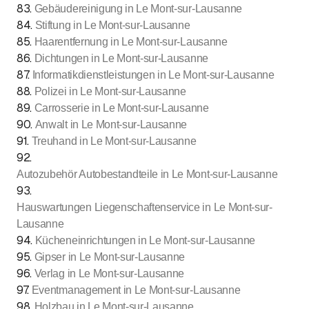
83
.
Gebäudereinigung in Le Mont-sur-Lausanne
84
.
Stiftung in Le Mont-sur-Lausanne
85
.
Haarentfernung in Le Mont-sur-Lausanne
86
.
Dichtungen in Le Mont-sur-Lausanne
87
.
Informatikdienstleistungen in Le Mont-sur-Lausanne
88
.
Polizei in Le Mont-sur-Lausanne
89
.
Carrosserie in Le Mont-sur-Lausanne
90
.
Anwalt in Le Mont-sur-Lausanne
91
.
Treuhand in Le Mont-sur-Lausanne
92
.
Autozubehör Autobestandteile in Le Mont-sur-Lausanne
93
.
Hauswartungen Liegenschaftenservice in Le Mont-sur-
Lausanne
94
.
Kücheneinrichtungen in Le Mont-sur-Lausanne
95
.
Gipser in Le Mont-sur-Lausanne
96
.
Verlag in Le Mont-sur-Lausanne
97
.
Eventmanagement in Le Mont-sur-Lausanne
98
.
Holzbau in Le Mont-sur-Lausanne