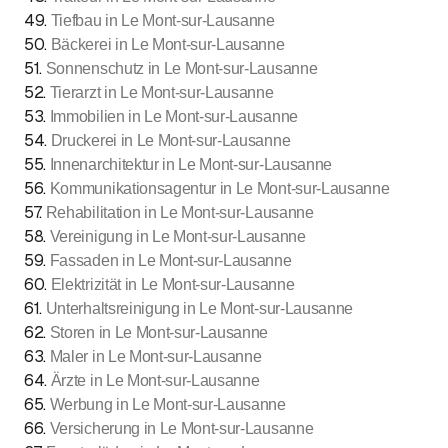
49
.
Tiefbau in Le Mont-sur-Lausanne
50
.
Bäckerei in Le Mont-sur-Lausanne
51
.
Sonnenschutz in Le Mont-sur-Lausanne
52
.
Tierarzt in Le Mont-sur-Lausanne
53
.
Immobilien in Le Mont-sur-Lausanne
54
.
Druckerei in Le Mont-sur-Lausanne
55
.
Innenarchitektur in Le Mont-sur-Lausanne
56
.
Kommunikationsagentur in Le Mont-sur-Lausanne
57
.
Rehabilitation in Le Mont-sur-Lausanne
58
.
Vereinigung in Le Mont-sur-Lausanne
59
.
Fassaden in Le Mont-sur-Lausanne
60
.
Elektrizität in Le Mont-sur-Lausanne
61
.
Unterhaltsreinigung in Le Mont-sur-Lausanne
62
.
Storen in Le Mont-sur-Lausanne
63
.
Maler in Le Mont-sur-Lausanne
64
.
Ärzte in Le Mont-sur-Lausanne
65
.
Werbung in Le Mont-sur-Lausanne
66
.
Versicherung in Le Mont-sur-Lausanne