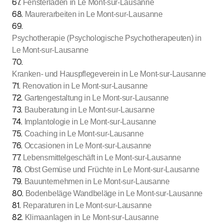
67
.
Fensterläden in Le Mont-sur-Lausanne
68
.
Maurerarbeiten in Le Mont-sur-Lausanne
69
.
Psychotherapie (Psychologische Psychotherapeuten) in
Le Mont-sur-Lausanne
70
.
Kranken- und Hauspflegeverein in Le Mont-sur-Lausanne
71
.
Renovation in Le Mont-sur-Lausanne
72
.
Gartengestaltung in Le Mont-sur-Lausanne
73
.
Bauberatung in Le Mont-sur-Lausanne
74
.
Implantologie in Le Mont-sur-Lausanne
75
.
Coaching in Le Mont-sur-Lausanne
76
.
Occasionen in Le Mont-sur-Lausanne
77
.
Lebensmittelgeschäft in Le Mont-sur-Lausanne
78
.
Obst Gemüse und Früchte in Le Mont-sur-Lausanne
79
.
Bauunternehmen in Le Mont-sur-Lausanne
80
.
Bodenbeläge Wandbeläge in Le Mont-sur-Lausanne
81
.
Reparaturen in Le Mont-sur-Lausanne
82
.
Klimaanlagen in Le Mont-sur-Lausanne