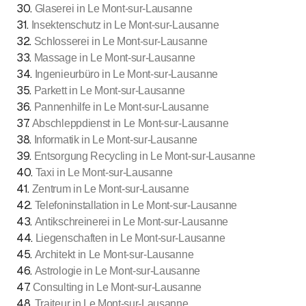
30
.
Glaserei in Le Mont-sur-Lausanne
31
.
Insektenschutz in Le Mont-sur-Lausanne
32
.
Schlosserei in Le Mont-sur-Lausanne
33
.
Massage in Le Mont-sur-Lausanne
34
.
Ingenieurbüro in Le Mont-sur-Lausanne
35
.
Parkett in Le Mont-sur-Lausanne
36
.
Pannenhilfe in Le Mont-sur-Lausanne
37
.
Abschleppdienst in Le Mont-sur-Lausanne
38
.
Informatik in Le Mont-sur-Lausanne
39
.
Entsorgung Recycling in Le Mont-sur-Lausanne
40
.
Taxi in Le Mont-sur-Lausanne
41
.
Zentrum in Le Mont-sur-Lausanne
42
.
Telefoninstallation in Le Mont-sur-Lausanne
43
.
Antikschreinerei in Le Mont-sur-Lausanne
44
.
Liegenschaften in Le Mont-sur-Lausanne
45
.
Architekt in Le Mont-sur-Lausanne
46
.
Astrologie in Le Mont-sur-Lausanne
47
.
Consulting in Le Mont-sur-Lausanne
48
.
Traiteur in Le Mont-sur-Lausanne