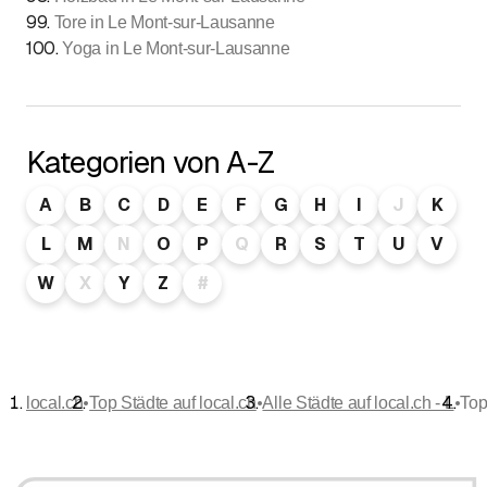
99
.
Tore in Le Mont-sur-Lausanne
100
.
Yoga in Le Mont-sur-Lausanne
Kategorien von A-Z
A
B
C
D
E
F
G
H
I
J
K
L
M
N
O
P
Q
R
S
T
U
V
W
X
Y
Z
#
•
•
•
local.ch
Top Städte auf local.ch
Alle Städte auf local.ch - L
Top