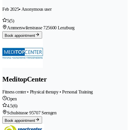
Feb 2025
• Anonymous user
5
(5)
Ammerswilerstrasse 72
5600 Lenzburg
Book appointment
MeditopCenter
Fitness center • Physical therapy • Personal Training
Open
4.5
(6)
Schulstrasse 9
5707 Seengen
Book appointment