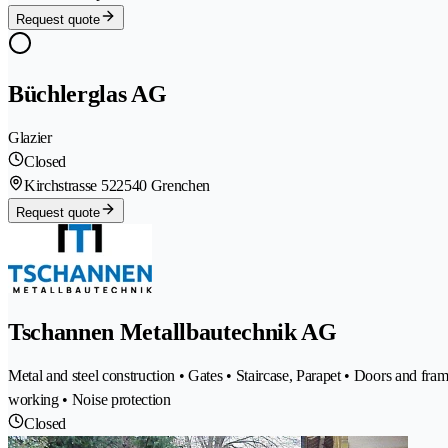
Request quote
Büchlerglas AG
Glazier
Closed
Kirchstrasse 52
2540 Grenchen
Request quote
Tschannen Metallbautechnik AG
Metal and steel construction • Gates • Staircase, Parapet • Doors and fr
working • Noise protection
Closed