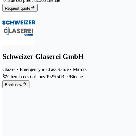
Rue des prés 78
2503 Bienne
Request quote
Schweizer Glaserei GmbH
Glazier • Emergency road assistance • Mirrors
Chemin des Grillons 19
2504 Biel/Bienne
Book now