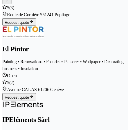
5
(3)
Route de Cornière 55
1241 Puplinge
Request quote
El Pintor
Painting • Renovations • Facades • Plasterer • Wallpaper • Decorating
business • Insulation
Open
5
(2)
Avenue CALAS 6
1206 Genève
Request quote
IPEléments Sàrl