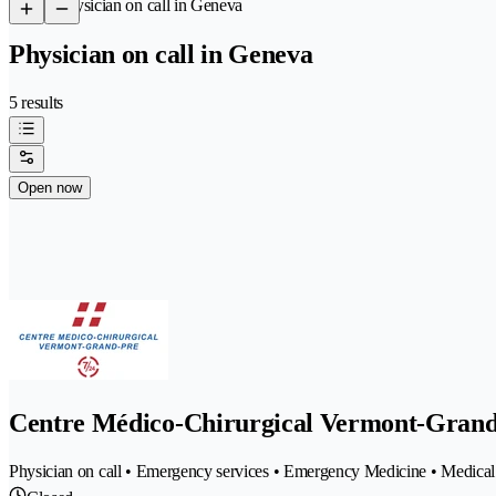
/
Physician on call in Geneva
Physician on call in Geneva
5 results
Open now
Centre Médico-Chirurgical Vermont-Gran
Physician on call • Emergency services • Emergency Medicine • Medical c