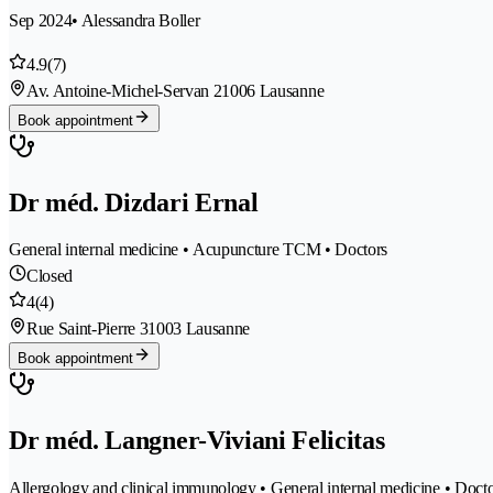
Sep 2024
• Alessandra Boller
4.9
(7)
Av. Antoine-Michel-Servan 2
1006 Lausanne
Book appointment
Dr méd. Dizdari Ernal
General internal medicine • Acupuncture TCM • Doctors
Closed
4
(4)
Rue Saint-Pierre 3
1003 Lausanne
Book appointment
Dr méd. Langner-Viviani Felicitas
Allergology and clinical immunology • General internal medicine • Doct