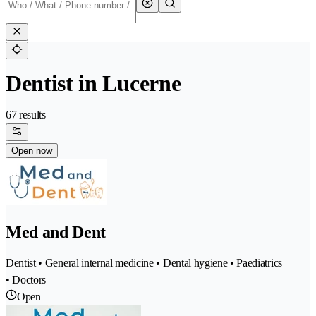
Dentist in Lucerne
67 results
Open now
Med and Dent
Dentist • General internal medicine • Dental hygiene • Paediatrics
• Doctors
Open