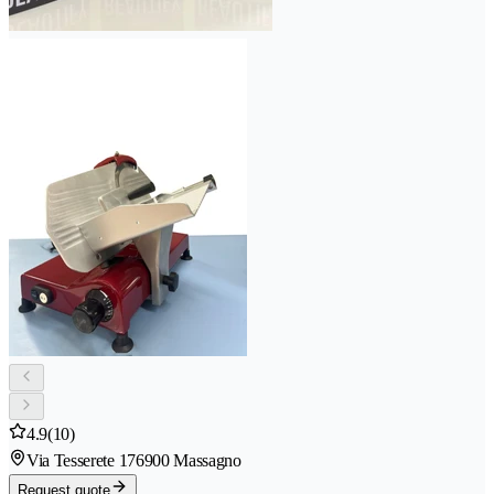
4.9
(10)
Via Tesserete 17
6900 Massagno
Request quote