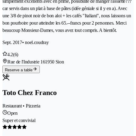
simplement excellents avec en prime, possibilité de manger l'assiette???
car servis dans un plat à base de pâtes (idée géniale si il y en a). Avec
une 3/8 de pinot noir de bon aloi + les cafés "Italiani", nous laissons un
bon pourboire pour atteindre les 65.--francs pour 2 personnes. Merci
beaucoup Monsieur-Dames, vous avez tout compris. A bientôt.
Sept. 2017
• noel.coudray
4.2
(6)
Rue de l'Industrie 16
1950 Sion
Reserve a table
Toto Chez Franco
Restaurant • Pizzeria
Open
Super et convivial