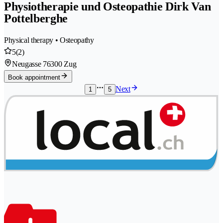
Physiotherapie und Osteopathie Dirk Van
Pottelberghe
Physical therapy • Osteopathy
5
(2)
Neugasse 7
6300 Zug
Book appointment
Next
1
5