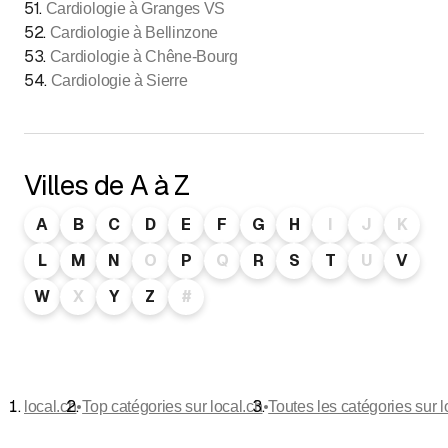
51
.
Cardiologie à Granges VS
52
.
Cardiologie à Bellinzone
53
.
Cardiologie à Chêne-Bourg
54
.
Cardiologie à Sierre
Villes de A à Z
A
B
C
D
E
F
G
H
I
J
K
L
M
N
O
P
Q
R
S
T
U
V
W
X
Y
Z
#
•
•
local.ch
Top catégories sur local.ch
Toutes les catégories sur l