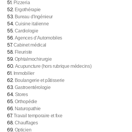
51
.
Pizzeria
52
.
Ergothérapie
53
.
Bureau d'Ingénieur
54
.
Cuisine italienne
55
.
Cardiologie
56
.
Agences d'Automobiles
57
.
Cabinet médical
58
.
Fleuriste
59
.
Ophtalmochirurgie
60
.
Acupuncture (hors rubrique médecins)
61
.
Immobilier
62
.
Boulangerie et pâtisserie
63
.
Gastroentérologie
64
.
Stores
65
.
Orthopédie
66
.
Naturopathie
67
.
Travail temporaire et fixe
68
.
Chauffages
69
.
Opticien