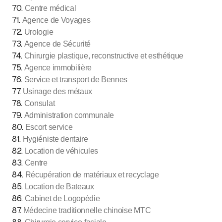
70
.
Centre médical
71
.
Agence de Voyages
72
.
Urologie
73
.
Agence de Sécurité
74
.
Chirurgie plastique, reconstructive et esthétique
75
.
Agence immobilière
76
.
Service et transport de Bennes
77
.
Usinage des métaux
78
.
Consulat
79
.
Administration communale
80
.
Escort service
81
.
Hygiéniste dentaire
82
.
Location de véhicules
83
.
Centre
84
.
Récupération de matériaux et recyclage
85
.
Location de Bateaux
86
.
Cabinet de Logopédie
87
.
Médecine traditionnelle chinoise MTC