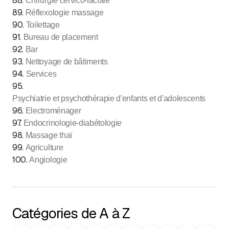
88
.
Chirurgie cervico-faciale
89
.
Réflexologie massage
90
.
Toilettage
91
.
Bureau de placement
92
.
Bar
93
.
Nettoyage de bâtiments
94
.
Services
95
.
Psychiatrie et psychothérapie d'enfants et d'adolescents
96
.
Electroménager
97
.
Endocrinologie-diabétologie
98
.
Massage thaï
99
.
Agriculture
100
.
Angiologie
Catégories de A à Z