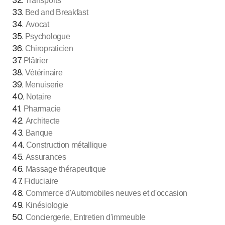
32
.
Transports
33
.
Bed and Breakfast
34
.
Avocat
35
.
Psychologue
36
.
Chiropraticien
37
.
Plâtrier
38
.
Vétérinaire
39
.
Menuiserie
40
.
Notaire
41
.
Pharmacie
42
.
Architecte
43
.
Banque
44
.
Construction métallique
45
.
Assurances
46
.
Massage thérapeutique
47
.
Fiduciaire
48
.
Commerce d'Automobiles neuves et d'occasion
49
.
Kinésiologie
50
.
Conciergerie, Entretien d'immeuble