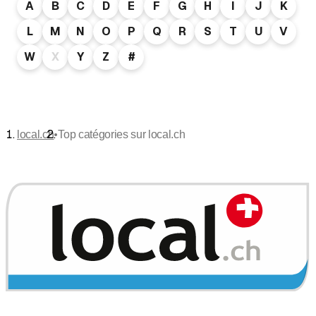
A
B
C
D
E
F
G
H
I
J
K
L
M
N
O
P
Q
R
S
T
U
V
W
X
Y
Z
#
•
local.ch
Top catégories sur local.ch