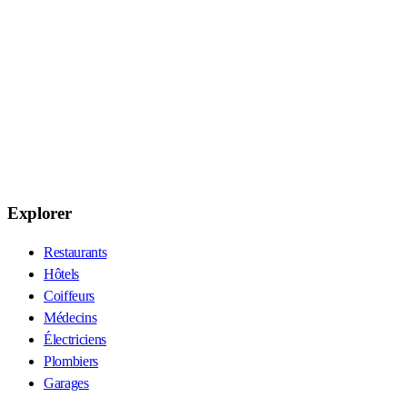
Explorer
Restaurants
Hôtels
Coiffeurs
Médecins
Électriciens
Plombiers
Garages