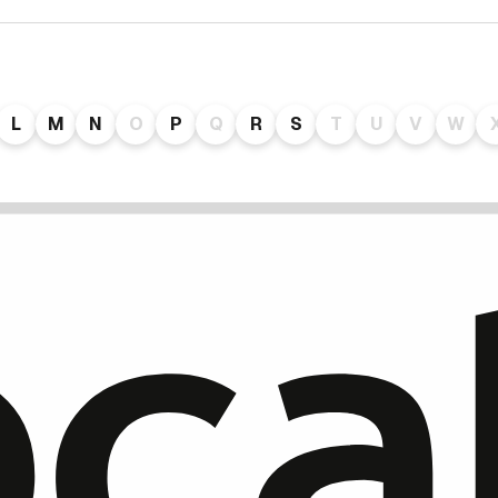
L
M
N
O
P
Q
R
S
T
U
V
W