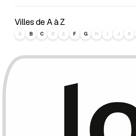
Villes de A à Z
A
B
C
D
E
F
G
H
I
J
K