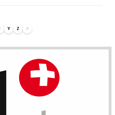
X
Y
Z
#