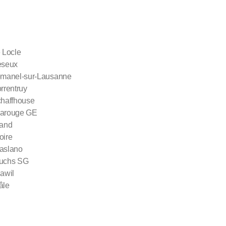
e Locle
eseux
Romanel-sur-Lausanne
rrentruy
chaffhouse
 Carouge GE
land
oire
Caslano
Buchs SG
lawil
âle