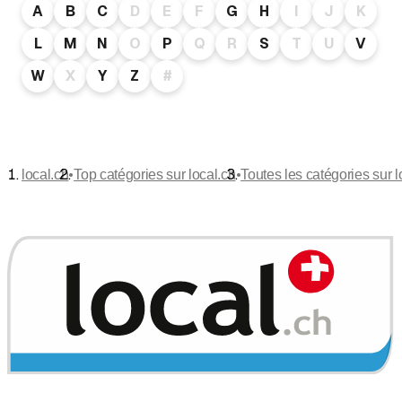
A
B
C
D
E
F
G
H
I
J
K
L
M
N
O
P
Q
R
S
T
U
V
W
X
Y
Z
#
•
•
local.ch
Top catégories sur local.ch
Toutes les catégories sur l