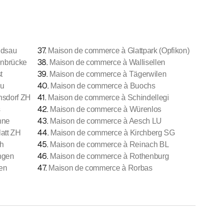
37
.
ldsau
Maison de commerce à Glattpark (Opfikon)
38
.
nbrücke
Maison de commerce à Wallisellen
39
.
t
Maison de commerce à Tägerwilen
40
.
au
Maison de commerce à Buochs
41
.
nsdorf ZH
Maison de commerce à Schindellegi
42
.
s
Maison de commerce à Würenlos
43
.
nne
Maison de commerce à Aesch LU
44
.
att ZH
Maison de commerce à Kirchberg SG
45
.
h
Maison de commerce à Reinach BL
46
.
ngen
Maison de commerce à Rothenburg
47
.
en
Maison de commerce à Rorbas