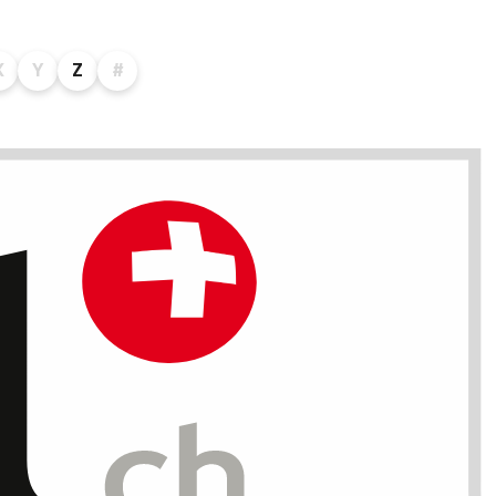
X
Y
Z
#