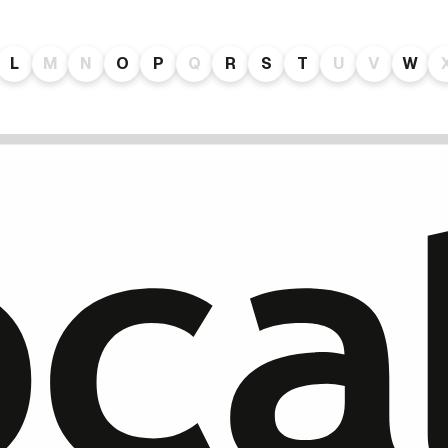
L
M
N
O
P
Q
R
S
T
U
V
W