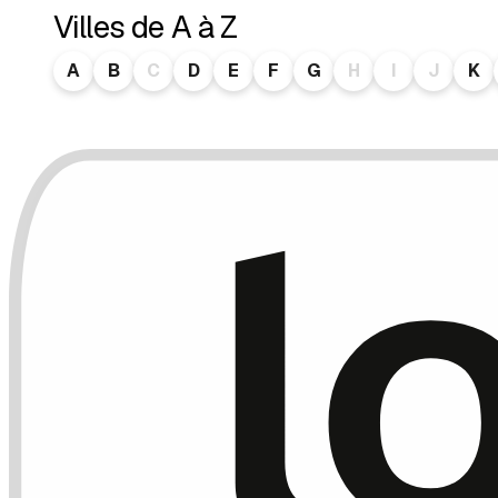
Villes de A à Z
A
B
C
D
E
F
G
H
I
J
K