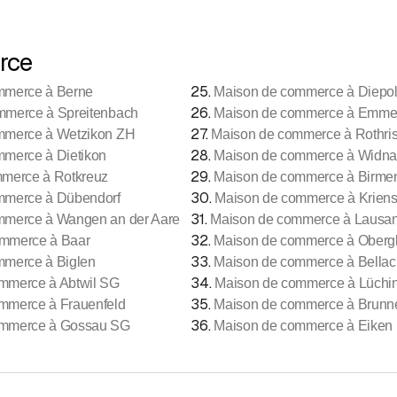
rce
25
.
mmerce à Berne
Maison de commerce à Diepo
26
.
mmerce à Spreitenbach
Maison de commerce à Emme
27
.
mmerce à Wetzikon ZH
Maison de commerce à Rothris
28
.
merce à Dietikon
Maison de commerce à Widn
29
.
merce à Rotkreuz
Maison de commerce à Birme
30
.
mmerce à Dübendorf
Maison de commerce à Krien
31
.
mmerce à Wangen an der Aare
Maison de commerce à Lausa
32
.
ommerce à Baar
Maison de commerce à Obergl
33
.
mmerce à Biglen
Maison de commerce à Bellac
34
.
mmerce à Abtwil SG
Maison de commerce à Lüchi
35
.
mmerce à Frauenfeld
Maison de commerce à Brunn
36
.
ommerce à Gossau SG
Maison de commerce à Eiken