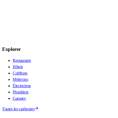
Explorer
Restaurants
Hôtels
Coiffeurs
Médecins
Électriciens
Plombiers
Garages
Toutes les catégories