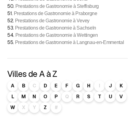
50
.
Prestations de Gastronomie à Steffisburg
51
.
Prestations de Gastronomie à Praborgne
52
.
Prestations de Gastronomie à Vevey
53
.
Prestations de Gastronomie à Sachseln
54
.
Prestations de Gastronomie à Wettingen
55
.
Prestations de Gastronomie à Langnau-en-Emmental
Villes de A à Z
A
B
C
D
E
F
G
H
I
J
K
L
M
N
O
P
Q
R
S
T
U
V
W
X
Y
Z
#