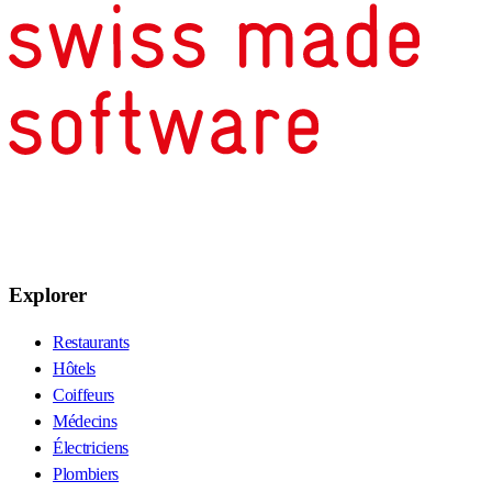
Explorer
Restaurants
Hôtels
Coiffeurs
Médecins
Électriciens
Plombiers