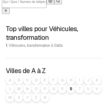
Top villes pour Véhicules,
transformation
1
.
Véhicules, transformation à Stäfa
Villes de A à Z
A
B
C
D
E
F
G
H
I
J
K
L
M
N
O
P
Q
R
S
T
U
V
W
X
Y
Z
#